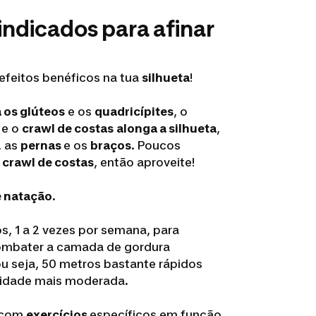
indicados para afinar
 efeitos benéficos na tua
silhueta
!
 os glúteos
e os
quadricípites
, o
s
e o
crawl de costas
alonga a silhueta
,
, as
pernas
e os
braços
. Poucos
o
crawl de costas
, então aproveite!
e natação
.
, 1 a 2 vezes por semana, para
combater a camada de gordura
ou seja, 50 metros bastante rápidos
cidade mais moderada.
com
exercícios
específicos em função