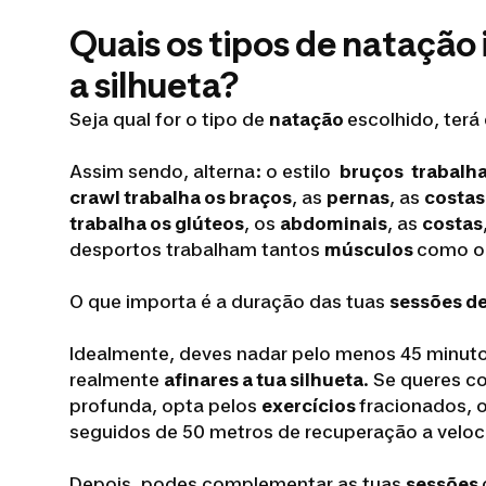
Quais os tipos de natação 
a silhueta?
Seja qual for o tipo de
natação
escolhido, terá
Assim sendo, alterna: o estilo
bruços
trabalha
crawl trabalha os braços
, as
pernas
, as
costa
trabalha os glúteos
, os
abdominais
, as
costas
desportos trabalham tantos
músculos
como 
O que importa é a duração das tuas
sessões d
Idealmente, deves nadar pelo menos 45 minutos
realmente
afinares a tua silhueta
. Se queres 
profunda, opta pelos
exercícios
fracionados, 
seguidos de 50 metros de recuperação a velo
Depois, podes complementar as tuas
sessões