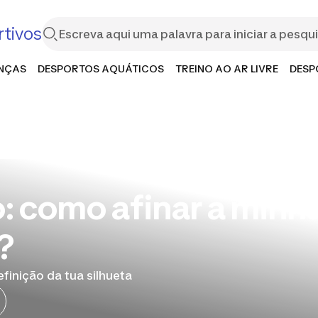
tivos
ANÇAS
DESPORTOS AQUÁTICOS
TREINO AO AR LIVRE
DESP
: como afinar a minh
?
finição da tua silhueta