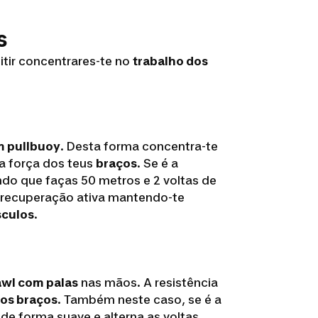
s
tir concentrares-te no
trabalho dos
m pullbuoy
. Desta forma concentra-te
 a força dos teus
braços
. Se é a
do que faças 50 metros e 2 voltas de
 recuperação ativa mantendo-te
sculos
.
awl com palas
nas mãos. A resistência
 os braços
. Também neste caso, se é a
de forma suave e alterna as voltas