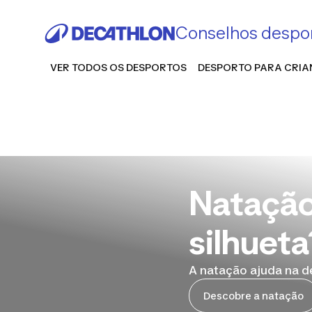
Conselhos despor
VER TODOS OS DESPORTOS
DESPORTO PARA CRI
Natação
silhueta
A natação ajuda na de
Descobre a natação