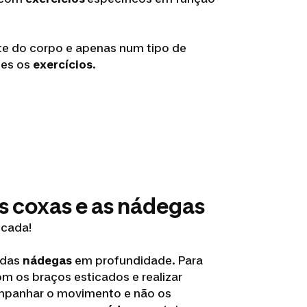
te do corpo e apenas num tipo de
ies os
exercícios
.
s coxas e as nádegas
icada!
 das
nádegas
em profundidade. Para
om os braços esticados e realizar
ompanhar o movimento e não os