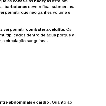
 que as
coxas
e as
nádegas
estejam
uas
barbatanas
devem ficar submersas.
ai permitir que não ganhes volume e
as
vai permitir
combater a celulite
. Os
multiplicados dentro de água porque a
 a circulação sanguínea.
entre
abdominais
e
cárdio
. Quanto ao