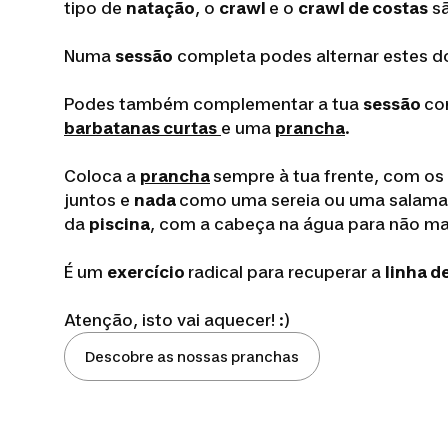
tipo de
natação
, o
crawl
e o
crawl de costas
sã
Numa
sessão
completa podes alternar estes do
Podes também complementar a tua
sessão
co
barbatanas curtas
e uma
prancha
.
Coloca a
prancha
sempre à tua frente, com os
juntos e
nada
como uma sereia ou uma salaman
da
piscina
, com a cabeça na água para não ma
É um
exercício
radical para recuperar a
linha d
Atenção, isto vai aquecer! :)
Descobre as nossas pranchas