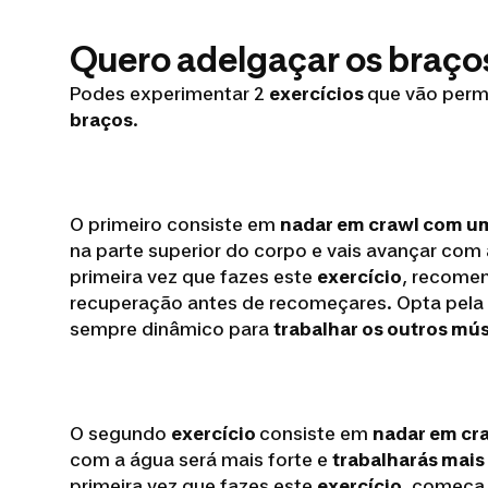
Quero adelgaçar os braço
Podes experimentar 2
exercícios
que vão permi
braços
.
O primeiro consiste em
nadar em crawl com u
na parte superior do corpo e vais avançar com
primeira vez que fazes este
exercício
, recomen
recuperação antes de recomeçares. Opta pela
sempre dinâmico para
trabalhar os outros mú
O segundo
exercício
consiste em
nadar em cr
com a água será mais forte e
trabalharás mais
primeira vez que fazes este
exercício
, começa 