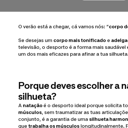
O verão está a chegar, cá vamos nós: “
corpo d
Se desejas um
corpo mais tonificado
e
adelgaç
televisão, o desporto é a forma mais saudável 
um dos mais eficazes para afinar a tua silhueta
Porque deves escolher a n
silhueta?
A
natação
é o desporto ideal porque solicita 
músculos
, sem traumatizar as tuas articulaçõ
conjunto, é a garantia de uma
silhueta harmon
que
trabalha os músculos
longitudinalmente. 