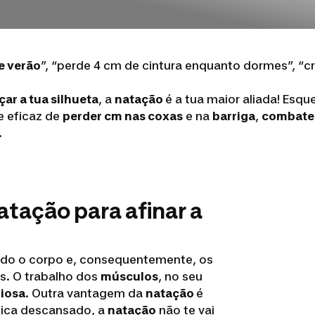
e verão
”, “perde 4 cm de cintura enquanto dormes”, “cr
ar a tua silhueta
, a
natação
é a tua maior aliada! Esqu
e eficaz de
perder cm nas coxas
e na
barriga
,
combater
.
atação para afinar a
todo o corpo e, consequentemente, os
es. O trabalho dos
músculos
, no seu
iosa
. Outra vantagem da
natação
é
Fica descansado, a
natação
não te vai