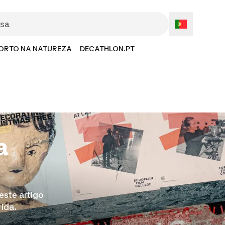
ORTO NA NATUREZA
DECATHLON.PT
a
ste artigo
ida.