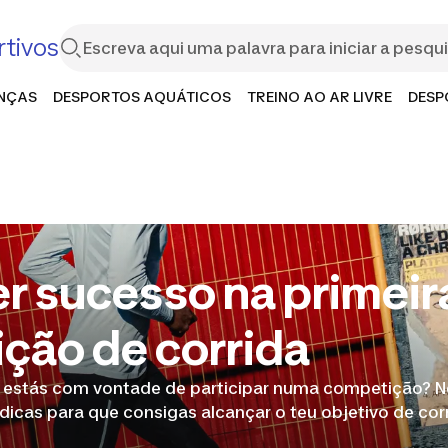
tivos
ANÇAS
DESPORTOS AQUÁTICOS
TREINO AO AR LIVRE
DESP
r sucesso na primeir
ção de corrida
 estás com vontade de participar numa competição? Ne
icas para que consigas alcançar o teu objetivo de corr