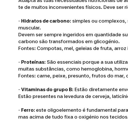
Adapta as tuas necessidades nutricionais de a
te de muitos inconvenientes físicos. Deve ser r
-
Hidratos de carbono
: simples ou complexos,
muscular.
Devem ser sempre ingeridos em quantidade sufi
carbono são transformados em glicogénio.
Fontes: Compotas, mel, geleias de fruta, arroz i
-
Proteínas
: São essenciais porque a sua utili
muitas substâncias, como hemoglobina, horm
Fontes: carne, peixe, presunto, frutos do mar,
-
Vitaminas do grupo B
: Estão diretamente env
Estão presentes na levedura de cerveja, laticínio
-
Ferro:
este oligoelemento é fundamental para 
mas acima de tudo fixa o oxigénio nos tecidos