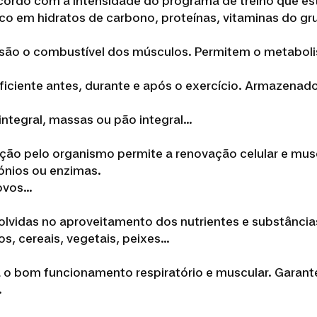
cordo com a intensidade do programa de treino que est
ico em hidratos de carbono, proteínas, vitaminas do gru
 são o combustível dos músculos. Permitem o metabol
ciente antes, durante e após o exercício. Armazenado
ntegral, massas ou pão integral...
zação pelo organismo permite a renovação celular e musc
ónios ou enzimas.
 ovos…
olvidas no aproveitamento dos nutrientes e substância
s, cereais, vegetais, peixes...
o bom funcionamento respiratório e muscular. Garante a
.