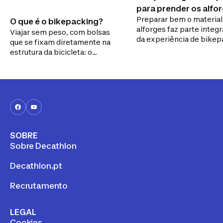
para prender os alfo
Preparar bem o material
O que é o bikepacking?
alforges faz parte integ
Viajar sem peso, com bolsas
da experiência de bikep
que se fixam diretamente na
e do sucesso da tua aven
estrutura da bicicleta: o
Que tipo de bagagem us
bikepacking é uma nova forma
Como arrumar o material
de encarar as viagens de
ficam 15 truques para te 
bicicleta. Em busca de leveza e
a viajar nas melhores
liberdade, o praticante de
condições.
bikepacking é um explorador
que se aventura para além dos
caminhos conhecidos.
SOBRE
Sobre Decathlon
Decathlon.pt
Recrutamento
LEGAL
Cookies