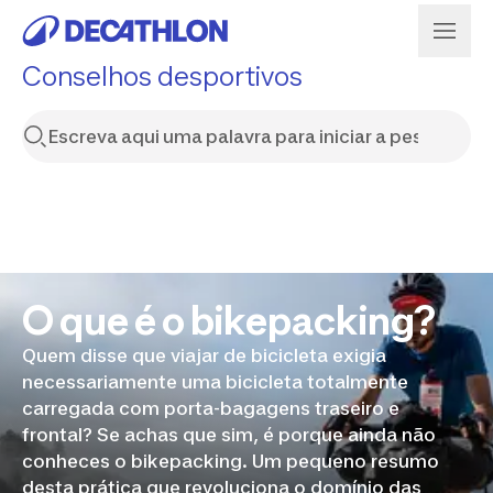
Conselhos desportivos
O que é o bikepacking?
Quem disse que viajar de bicicleta exigia
necessariamente uma bicicleta totalmente
carregada com porta-bagagens traseiro e
frontal? Se achas que sim, é porque ainda não
conheces o bikepacking. Um pequeno resumo
desta prática que revoluciona o domínio das