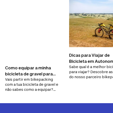
Dicas para Viajar de
Bicicleta em Autono
Sabe qual é a melhor bic
Como equipar a minha
para viajar? Descobre as
bicicleta de gravel para
do nosso parceiro bike
Vais partir em bikepacking
bikepacking?
Rui Ribeiro para escolher
com a tua bicicleta de gravel e
companheira de aventur
não sabes como a equipar?
Que alforges escolher? Segue
os nossos conselhos!