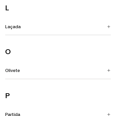
L
Laçada
O
Olivete
P
Partida