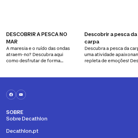
DESCOBRIR A PESCA NO
Descobrir a pesca da
MAR
carpa
A maresia e o ruído das ondas
Descubra a pesca da car
atraem-no? Descubra aqui
uma atividade apaixonan
como desfrutar de forma
repleta de emoções! De
simples e plena a pesca no
sua história às suas
mar.
especificidades, mergul
coração deste desporto.
SOBRE
Sobre Decathlon
Decathlon.pt