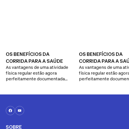
OS BENEFÍCIOS DA
OS BENEFÍCIOS DA
CORRIDA PARA A SAÚDE
CORRIDA PARA A SA
As vantagens de uma atividade
As vantagens de uma ati
física regular estão agora
física regular estão agor
perfeitamente documentadas.
perfeitamente documen
Bonificação do capital saúde e
Bonificação do capital s
aumento da esperança de vida:
aumento da esperança de
a prática da corrida é fonte de
a prática da corrida é fo
milhares de benefícios. Talvez
milhares de benefícios. 
não seja de todo inútil chegar a
não seja de todo inútil c
essa convicção para poder
essa convicção para pod
tranquilizar os (derradeiros)
tranquilizar os (derradei
céticos…
céticos…
SOBRE