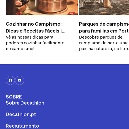
Cozinhar no Campismo:
Parques de campism
Dicas e Receitas Fáceis |
para famílias em Por
Vê as nossas dicas para
Descobre parques de
Decathlon
poderes cozinhar facilmente
campismo de norte a sul
no campismo!
país na natureza, no litor
junto ao rio. Desfruta da
natureza em família.
SOBRE
Sobre Decathlon
Decathlon.pt
Recrutamento