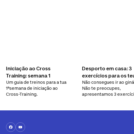
Iniciação ao Cross
Desporto em casa: 3
Training: semana 1
exercícios para os te
Um guia de treinos para a tua
Não consegues ir ao giná
bíceps e costas
1ªsemana de iniciação ao
Não te preocupes,
Cross-Training.
apresentamos 3 exercíc
que podes fazer para exe
os bíceps e os músculos
costas com pouco
equipamento.