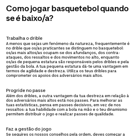
Como jogar basquetebol quando
se é baixo/a?
Trabalha o drible
A menos que sejas um fenómeno da natureza, frequentemente é
no drible que os/as praticantes se distinguem no basquetebol:
os/as mais altos/as ocupam-se dos afundanços, dos contra-
ataques, dos ressaltos e dos movimentos no alto, enquanto
os/as de pequena estatura são responsáveis pelos dribles e pela
gestão da bola. A tua pequena estatura dá-te uma vantagem em
termos de agilidade e destreza. Utiliza os teus dribles para
comprometer os apoios dos adversários mais altos.
Progride no passe
Além dos dribles, a outra vantagem da tua destreza em relação à
dos adversários mais altos está nos passes. Para melhorar as
tuas estatísticas, pensa em passes decisivos, em vez de nos
ressaltos: a tua habilidade com a bola na mão e o teu dinamismo
permitem distribuir o jogo e realizar passes de qualidade.
Faz a gestão do jogo
Se seguires os nossos conselhos pela ordem, deves começar a