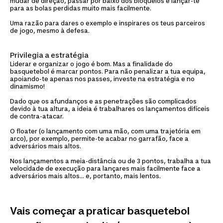
mudar de direção, passar por baixo dos bloqueios e lançar-te
para as bolas perdidas muito mais facilmente.
Uma razão para dares o exemplo e inspirares os teus parceiros
de jogo, mesmo à defesa.
Privilegia a estratégia
Liderar e organizar o jogo é bom. Mas a finalidade do
basquetebol é marcar pontos. Para não penalizar a tua equipa,
apoiando-te apenas nos passes, investe na estratégia e no
dinamismo!
Dado que os afundanços e as penetrações são complicados
devido à tua altura, a ideia é trabalhares os lançamentos difíceis
de contra-atacar.
O floater (o lançamento com uma mão, com uma trajetória em
arco), por exemplo, permite-te acabar no garrafão, face a
adversários mais altos.
Nos lançamentos a meia-distância ou de 3 pontos, trabalha a tua
velocidade de execução para lançares mais facilmente face a
adversários mais altos… e, portanto, mais lentos.
Vais começar a praticar basquetebol