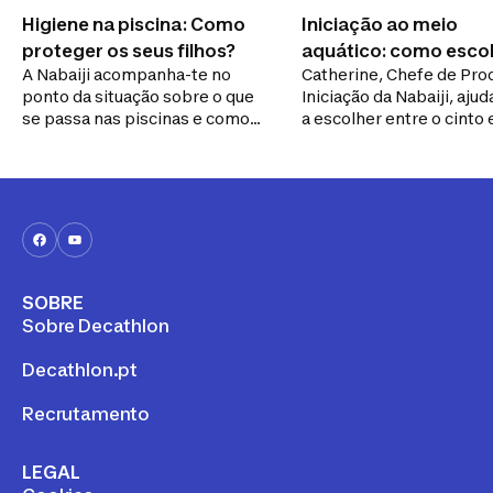
Higiene na piscina: Como
Iniciação ao meio
proteger os seus filhos?
aquático: como esco
A Nabaiji acompanha-te no
Catherine, Chefe de Pro
entre braçadeira e o 
ponto da situação sobre o que
Iniciação da Nabaiji, ajud
se passa nas piscinas e como
a escolher entre o cinto 
melhorar os problemas
braçadeira!
relacionados com a higiene.
SOBRE
Sobre Decathlon
Decathlon.pt
Recrutamento
LEGAL