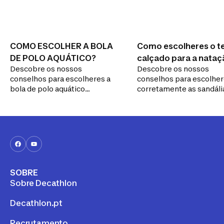
COMO ESCOLHER A BOLA
Como escolheres o t
DE POLO AQUÁTICO?
calçado para a nataç
Descobre os nossos
Descobre os nossos
conselhos para escolheres a
conselhos para escolhe
bola de polo aquático
corretamente as sandáli
adequada para ti
chinelos ou socas para t
acompanharem à beira 
piscina.
SOBRE
Sobre Decathlon
Decathlon.pt
Recrutamento