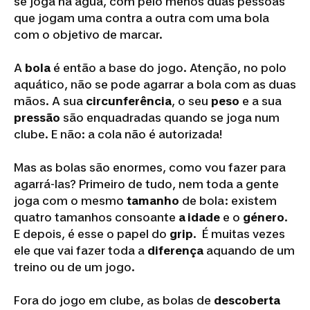
se joga na água, com pelo menos duas pessoas
que jogam uma contra a outra com uma bola
com o objetivo de marcar.
A
bola
é então a base do jogo. Atenção, no polo
aquático, não se pode agarrar a bola com as duas
mãos. A sua
circunferência
, o seu
peso
e a sua
pressão
são enquadradas quando se joga num
clube. E não: a cola não é autorizada!
Mas as bolas são enormes, como vou fazer para
agarrá-las? Primeiro de tudo, nem toda a gente
joga com o mesmo
tamanho
de bola: existem
quatro tamanhos consoante
a idade
e o
género
.
E depois, é esse o papel do
grip
. É muitas vezes
ele que vai fazer toda a
diferença
aquando de um
treino ou de um jogo.
Fora do jogo em clube, as bolas de
descoberta