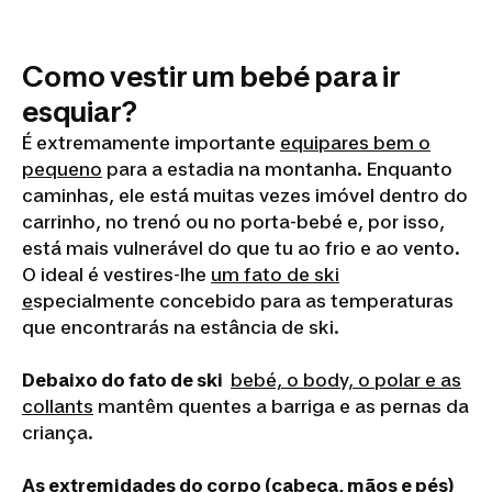
Como vestir um bebé para ir
esquiar?
É extremamente importante
equipares bem o
peque
no
para a estadia na montanha. Enquanto
caminhas, ele está muitas vezes imóvel dentro do
carrinho, no trenó ou no porta-bebé e, por isso,
está mais vulnerável do que tu ao frio e ao vento.
O ideal é vestires-lhe
u
m fato de ski
e
specialmente concebido para as temperaturas
que encontrarás na estância de ski.
Debaixo do fato de ski
bebé, o body, o polar e as
collants
mantêm quentes a barriga e as pernas da
criança.
As extremidades do corpo (cabeça, mãos e pés)