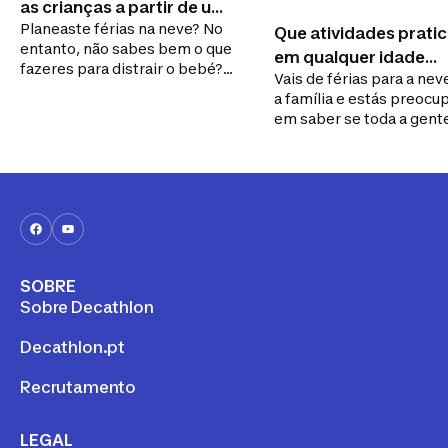
as crianças a partir de um
Planeaste férias na neve? No
ano
Que atividades pratic
entanto, não sabes bem o que
em qualquer idade
fazeres para distrair o bebé?
Vais de férias para a ne
durante as férias na 
Nós ajudamos!
a família e estás preocu
em saber se toda a gent
vai divertir? Descobre a
nossas ideias para aprov
os cumes com neve em
qualquer idade. De forma
poderes aceder rapidam
parte que te interessa,
organizámos este conse
por faixas etárias!
SOBRE
Sobre Decathlon
Decathlon.pt
Recrutamento
LEGAL