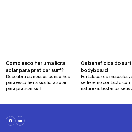
Como escolher uma licra
Os benefícios do surf
solar para praticar surf?
bodyboard
Descubra os nossos conselhos
Fortalecer os músculos, 
para escolher a sua licra solar
se livre no contacto com
para praticar surf
natureza, testar os seus
limites, eliminar o stress,
exemplos que provam o
benefícios dos desporto
ondas. Siga-nos para
descobri-los.