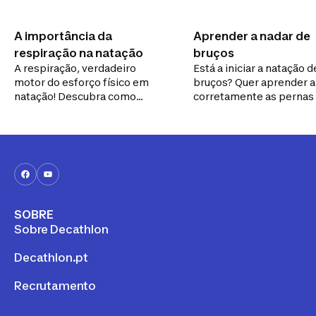
A importância da
Aprender a nadar de
respiração na natação
bruços
A respiração, verdadeiro
Está a iniciar a natação d
motor do esforço físico em
bruços? Quer aprender a
natação! Descubra como
corretamente as pernas 
funciona.
braços? Sente dificuldad
gestão da sua inspiração
expiração? Este guia é pa
SOBRE
Sobre Decathlon
Decathlon.pt
Recrutamento