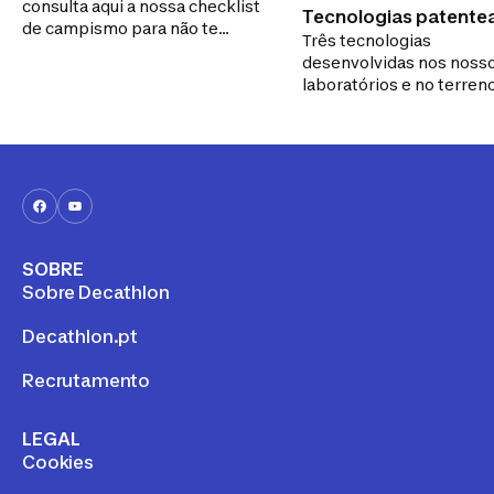
consulta aqui a nossa checklist
Tecnologias patente
de campismo para não te
Três tecnologias
extraordinárias
esqueceres de nada antes de
desenvolvidas nos noss
partires com a família ou
laboratórios e no terren
amigos.
oferecer uma experiênci
campismo ainda mais
confortável.
SOBRE
Sobre Decathlon
Decathlon.pt
Recrutamento
LEGAL
Cookies