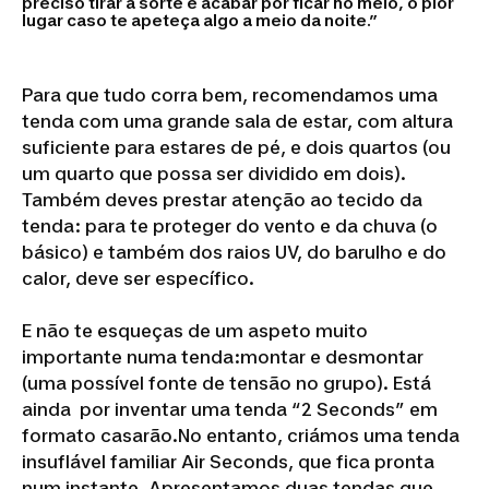
preciso tirar à sorte e acabar por ficar no meio, o pior
lugar caso te apeteça algo a meio da noite.
Para que tudo corra bem, recomendamos uma
tenda com uma grande sala de estar, com altura
suficiente para estares de pé, e dois quartos (ou
um quarto que possa ser dividido em dois).
Também deves prestar atenção ao tecido da
tenda: para te proteger do vento e da chuva (o
básico) e também dos raios UV, do barulho e do
calor, deve ser específico.
E não te esqueças de um aspeto muito
importante numa tenda:montar e desmontar
(uma possível fonte de tensão no grupo). Está
ainda por inventar uma tenda “2 Seconds” em
formato casarão.No entanto, criámos uma tenda
insuflável familiar Air Seconds, que fica pronta
num instante. Apresentamos duas tendas que