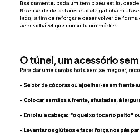
Basicamente, cada um tem o seu estilo, desde
No caso de detectares que ela gatinha muitas v
lado, a fim de reforçar e desenvolver de forma
aconselhável que consulte um médico.
O túnel, um acessório sem 
Para dar uma cambalhota sem se magoar, recom
- Se pôr de cócoras ou ajoelhar-se em frente a
- Colocar as mãos à frente, afastadas, à largu
- Enrolar a cabeça: "o queixo toca no peito” o
- Levantar os glúteos e fazer força nos pés par