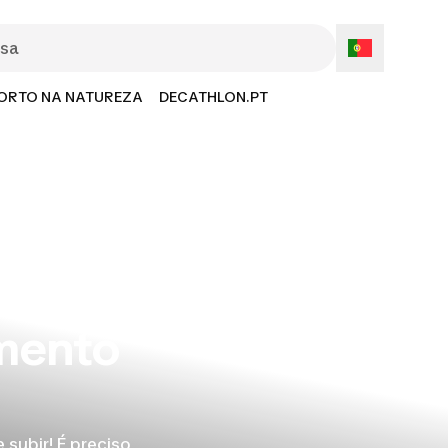
ORTO NA NATUREZA
DECATHLON.PT
imento
 subir! É preciso