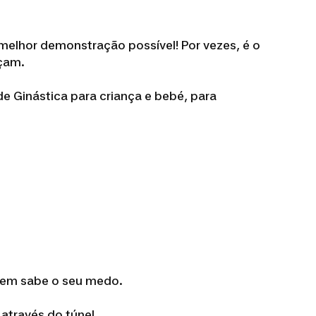
a melhor demonstração possível! Por vezes, é o
çam.
e Ginástica para criança e bebé, para
 quem sabe o seu medo.
 através do túnel.