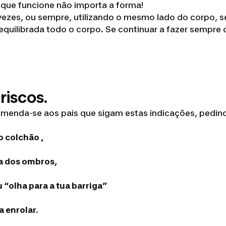
 que funcione não importa a forma!
ezes, ou sempre, utilizando o mesmo lado do corpo, ser
 equilibrada todo o corpo. Se continuar a fazer sempre 
riscos.
enda-se aos pais que sigam estas indicações, pedind
o colchão ,
ra dos ombros,
u “olha para a tua barriga”
a enrolar.