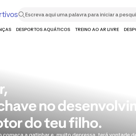
tivos
ANÇAS
DESPORTOS AQUÁTICOS
TREINO AO AR LIVRE
DESP
r,
 chave no desenvolv
or do teu filho.
ho começa a gatinhar e, muito depressa, terá vontade de