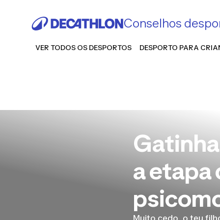
Conselhos despor
VER TODOS OS DESPORTOS
DESPORTO PARA CRI
Gatinha
a etapa
psicomot
Muito cedo, o teu fil