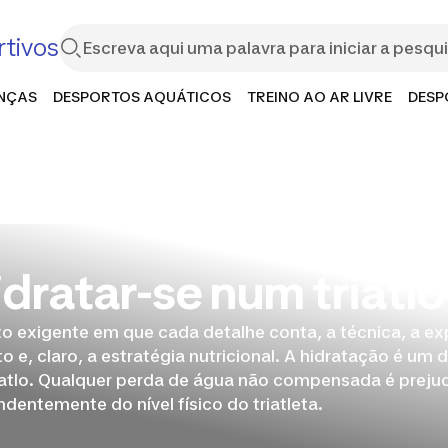
tivos
ANÇAS
DESPORTOS AQUÁTICOS
TREINO AO AR LIVRE
DESP
dratar-se num triatlo
to exigente em que cada detalhe conta, a técnica, a ex
 e, claro, a estratégia nutricional. A hidratação é um 
iatlo. Qualquer perda de água não compensada é prejud
entemente do nível físico do triatleta.