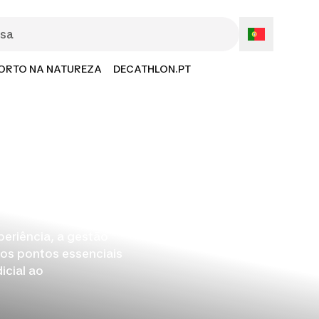
ORTO NA NATUREZA
DECATHLON.PT
periência, a gestão
dos pontos essenciais
icial ao