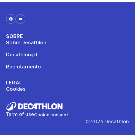
a prática da corrida é fonte de
milhares de benefícios. Talvez
não seja de todo inútil chegar a
essa convicção para poder
tranquilizar os (derradeiros)
céticos…
SOBRE
Sobre Decathlon
Decathlon.pt
Recrutamento
LEGAL
Cookies
Term of use
Cookie consent
©
2026
Decathlon