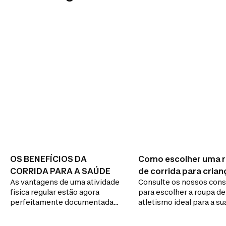
OS BENEFÍCIOS DA
Como escolher uma 
CORRIDA PARA A SAÚDE
de corrida para crian
As vantagens de uma atividade
Consulte os nossos con
física regular estão agora
para escolher a roupa de
perfeitamente documentadas.
atletismo ideal para a su
Bonificação do capital saúde e
criança
aumento da esperança de vida: